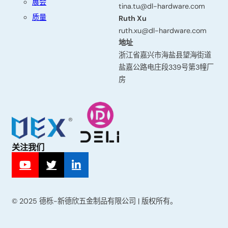
展会
字
tina.tu@dl-hardware.com
质量
Ruth Xu
ruth.xu@dl-hardware.com
地址
姓
浙江省嘉兴市海盐县望海街道
氏
盐嘉公路电庄段339号第3幢厂
房
电
子
邮
关注我们
箱
© 2025 德栎-新德欣五金制品有限公司 | 版权所有。
主
题