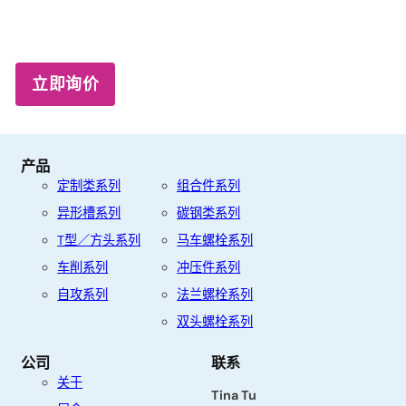
立即询价
产品
定制类系列
组合件系列
异形槽系列
碳钢类系列
T型／方头系列
马车螺栓系列
车削系列
冲压件系列
联
自攻系列
法兰螺栓系列
系
双头螺栓系列
我
们
公司
联系
关于
名
Tina Tu