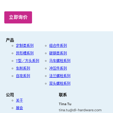
立即询价
产品
定制类系列
组合件系列
异形槽系列
碳钢类系列
T型／方头系列
马车螺栓系列
车削系列
冲压件系列
联
自攻系列
法兰螺栓系列
系
双头螺栓系列
我
们
公司
联系
关于
名
Tina Tu
展会
字
tina.tu@dl-hardware.com