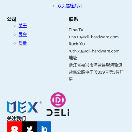
系
双头螺栓系列
我
们
公司
联系
关于
名
Tina Tu
展会
字
tina.tu@dl-hardware.com
质量
Ruth Xu
ruth.xu@dl-hardware.com
地址
姓
浙江省嘉兴市海盐县望海街道
氏
盐嘉公路电庄段339号第3幢厂
房
电
子
邮
关注我们
箱